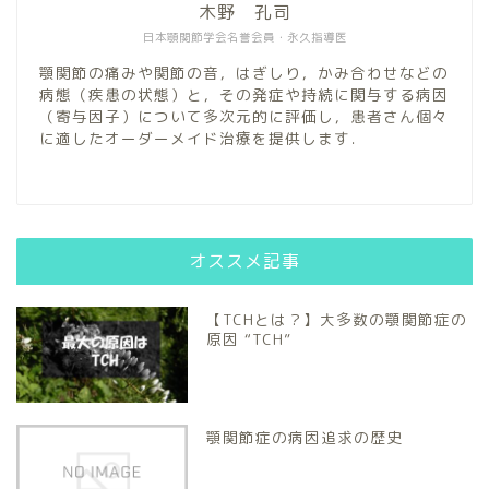
木野 孔司
日本顎関節学会名誉会員・永久指導医
顎関節の痛みや関節の音，はぎしり，かみ合わせなどの
病態（疾患の状態）と，その発症や持続に関与する病因
（寄与因子）について多次元的に評価し，患者さん個々
に適したオーダーメイド治療を提供します．
オススメ記事
【TCHとは？】大多数の顎関節症の
原因 “TCH”
顎関節症の病因追求の歴史