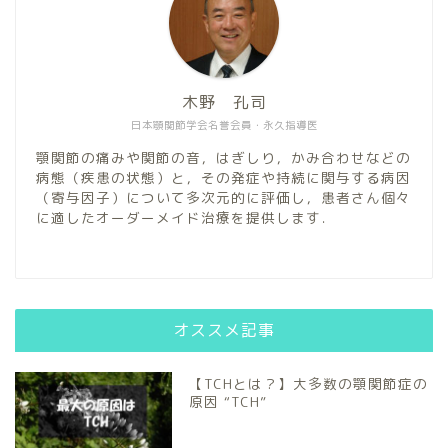
木野 孔司
日本顎関節学会名誉会員・永久指導医
顎関節の痛みや関節の音，はぎしり，かみ合わせなどの
病態（疾患の状態）と，その発症や持続に関与する病因
（寄与因子）について多次元的に評価し，患者さん個々
に適したオーダーメイド治療を提供します．
オススメ記事
【TCHとは？】大多数の顎関節症の
原因 “TCH”