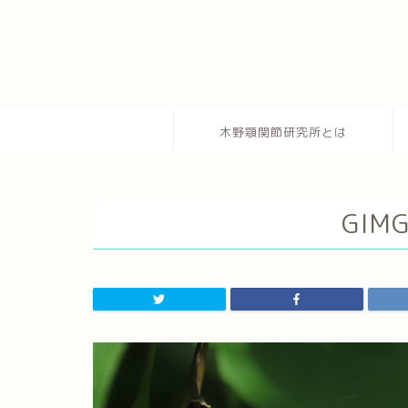
木野顎関節研究所とは
GIM